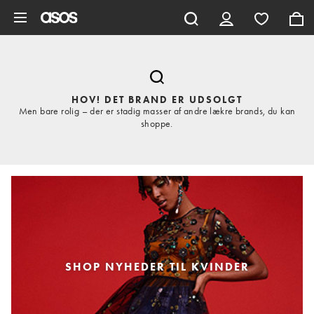
Gå til hovedindhold
HOV! DET BRAND ER UDSOLGT
Men bare rolig – der er stadig masser af andre lækre brands, du kan
shoppe.
SHOP NYHEDER TIL KVINDER