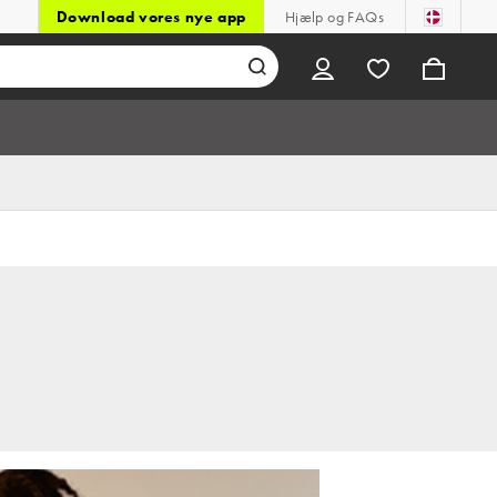
Download vores nye app
Hjælp og FAQs