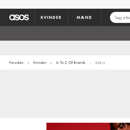
Gå til hovedindhold
KVINDER
MÆND
Forsiden
›
Kvinder
›
A To Z Of Brands
›
Seksy