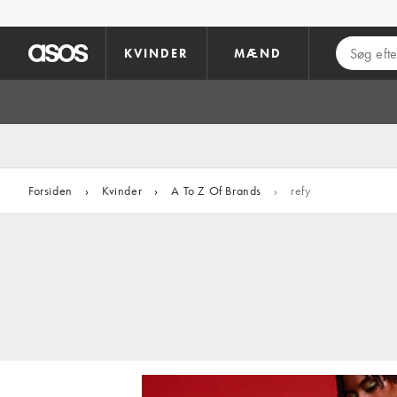
Gå til hovedindhold
KVINDER
MÆND
Forsiden
›
Kvinder
›
A To Z Of Brands
›
refy