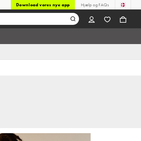
Download vores nye app
Hjælp og FAQs