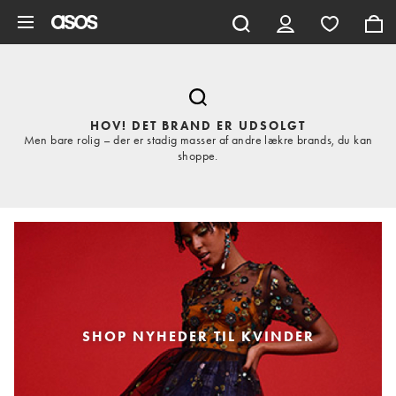
Gå til hovedindhold
HOV! DET BRAND ER UDSOLGT
Men bare rolig – der er stadig masser af andre lækre brands, du kan
shoppe.
SHOP NYHEDER TIL KVINDER