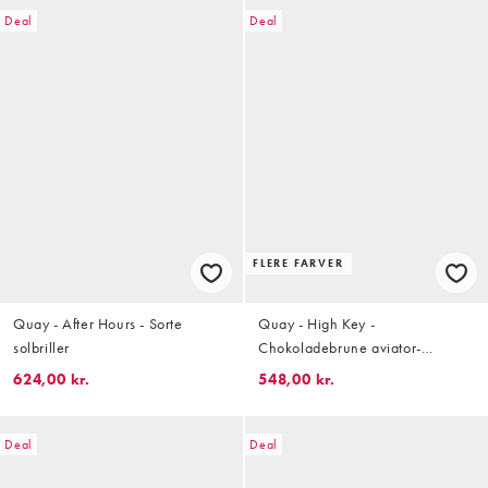
Deal
Deal
FLERE FARVER
Quay - After Hours - Sorte
Quay - High Key -
solbriller
Chokoladebrune aviator-
solbriller i metal
624,00 kr.
548,00 kr.
Deal
Deal