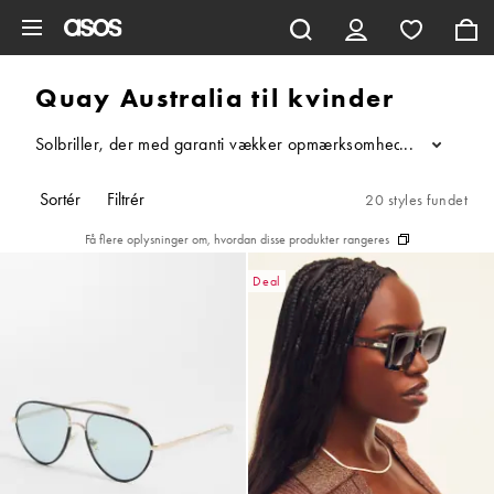
Gå til hovedindhold
Quay Australia til kvinder
Solbriller, der med garanti vækker opmærksomhed? Værsgo – takket
...
Sortér
Filtrér
20 styles fundet
Få flere oplysninger om, hvordan disse produkter rangeres
Deal