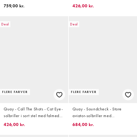
skildpaddemønster med brune
skildpaddemønster og ravfarvede
759,00 kr.
426,00 kr.
graduerede glas
glas
Deal
Deal
FLERE FARVER
FLERE FARVER
Quay - Call The Shots - Cat Eye-
Quay - Soundcheck - Store
solbriller i sort stel med falmede
aviator-solbriller med
glas
skildpaddemønster og
426,00 kr.
684,00 kr.
gyldenbrune glas