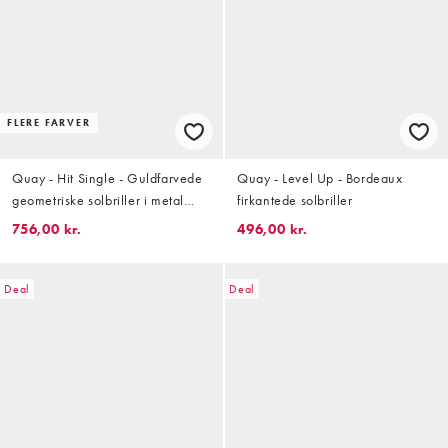
FLERE FARVER
Quay - Hit Single - Guldfarvede
Quay - Level Up - Bordeaux
geometriske solbriller i metal
firkantede solbriller
med sorte glas
756,00 kr.
496,00 kr.
Deal
Deal