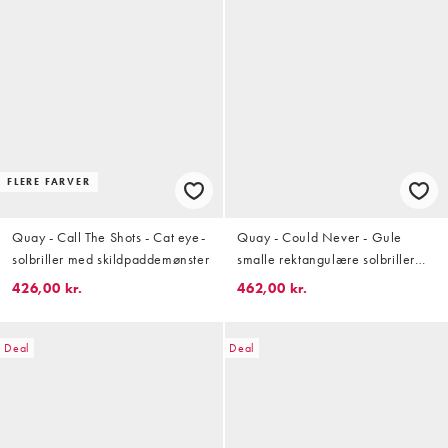
FLERE FARVER
Quay - Call The Shots - Cat eye-
Quay - Could Never - Gule
solbriller med skildpaddemønster
smalle rektangulære solbriller
med skildpaddemønster og
426,00 kr.
462,00 kr.
gyldenbrune glas
Deal
Deal