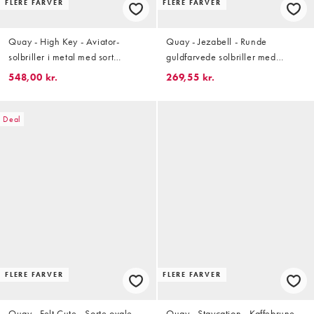
FLERE FARVER
FLERE FARVER
Quay - High Key - Aviator-
Quay - Jezabell - Runde
solbriller i metal med sort
guldfarvede solbriller med
farveovergang
røgfarvet glas
548,00 kr.
269,55 kr.
Deal
FLERE FARVER
FLERE FARVER
Quay - Felt Cute - Sorte ovale
Quay - Staycation - Kaffebrune