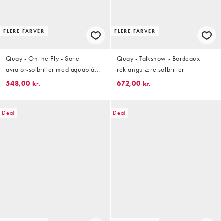
FLERE FARVER
FLERE FARVER
Quay - On the Fly - Sorte
Quay - Talkshow - Bordeaux
aviator-solbriller med aquablå
rektangulære solbriller
glas
548,00 kr.
672,00 kr.
Deal
Deal