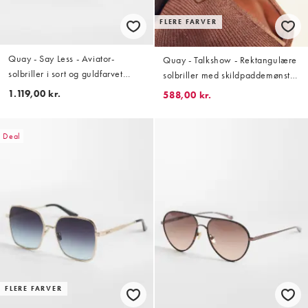
FLERE FARVER
Quay - Say Less - Aviator-
Quay - Talkshow - Rektangulære
solbriller i sort og guldfarvet
solbriller med skildpaddemønster
metal med aquablå glas
og røgfarvede glas
1.119,00 kr.
588,00 kr.
Deal
FLERE FARVER