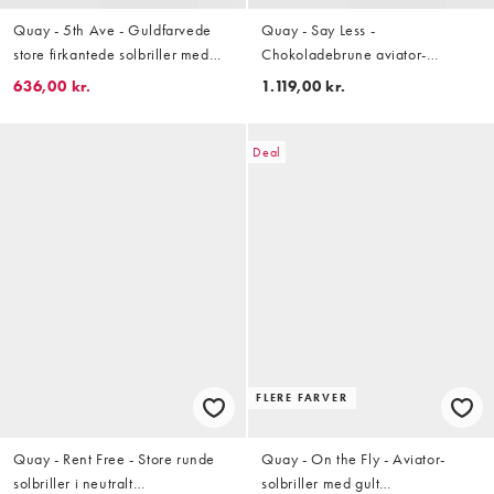
Quay - 5th Ave - Guldfarvede
Quay - Say Less -
store firkantede solbriller med
Chokoladebrune aviator-
metalstel og blå glas
solbriller i metal med mørkt
636,00 kr.
1.119,00 kr.
skildpaddemønster
Deal
FLERE FARVER
Quay - Rent Free - Store runde
Quay - On the Fly - Aviator-
solbriller i neutralt
solbriller med gult