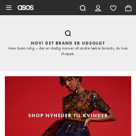
Gå til hovedindhold
HOV! DET BRAND ER UDSOLGT
Men bare rolig – der er stadig masser af andre lækre brands, du kan
shoppe.
SHOP NYHEDER TIL KVINDER