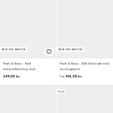
MIX OG MATCH
MIX OG MATCH
Peek & Beau - Rød
Peek & Beau - Blåt bikinisæt med
trekantsbikinitop med
muslingeprint
sløjfedetalje og gingham-tern
249,00 kr.
Fra
418,00 kr.
Deal