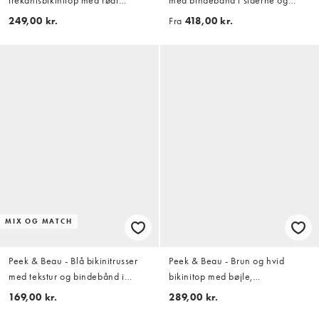
blomstermønster og sløjfedetalje
polkaprikker
249,00 kr.
Fra
418,00 kr.
MIX OG MATCH
Peek & Beau - Blå bikinitrusser
Peek & Beau - Brun og hvid
med tekstur og bindebånd i
bikinitop med bøjle,
siderne
kontrasterende kanter og
169,00 kr.
289,00 kr.
polkaprikker