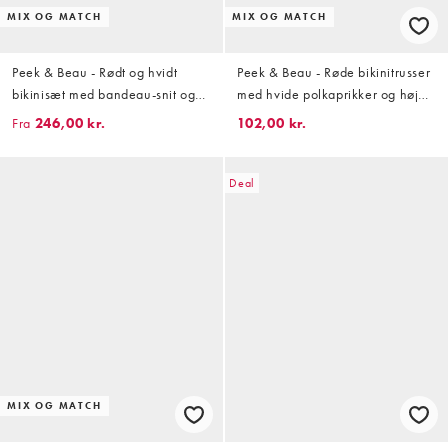
MIX OG MATCH
MIX OG MATCH
Peek & Beau - Rødt og hvidt
Peek & Beau - Røde bikinitrusser
bikinisæt med bandeau-snit og
med hvide polkaprikker og høj
polkaprikker
benskæring
Fra
246,00 kr.
102,00 kr.
Deal
MIX OG MATCH