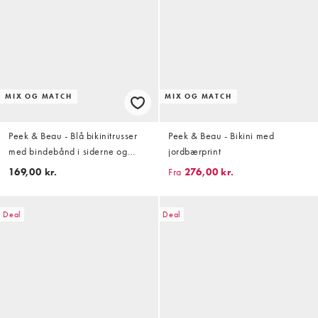
MIX OG MATCH
MIX OG MATCH
Peek & Beau - Blå bikinitrusser
Peek & Beau - Bikini med
med bindebånd i siderne og
jordbærprint
skalprint
169,00 kr.
Fra
276,00 kr.
Deal
Deal