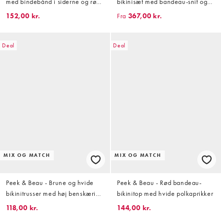
med bindebånd i siderne og røde
bikinisæt med bandeau-snit og
polkaprikker
polkaprikker
152,00 kr.
Fra
367,00 kr.
Deal
Deal
MIX OG MATCH
MIX OG MATCH
Peek & Beau - Brune og hvide
Peek & Beau - Rød bandeau-
bikinitrusser med høj benskæring
bikinitop med hvide polkaprikker
og kontrastkanter
118,00 kr.
144,00 kr.