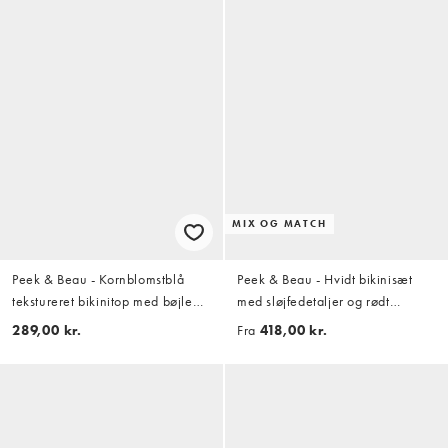
MIX OG MATCH
Peek & Beau - Kornblomstblå
Peek & Beau - Hvidt bikinisæt
tekstureret bikinitop med bøjle
med sløjfedetaljer og rødt
og muslingekant
blomstermønster
289,00 kr.
Fra
418,00 kr.