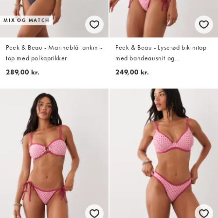
MIX OG MATCH
Peek & Beau - Marineblå tankini-
Peek & Beau - Lyserød bikinitop
top med polkaprikker
med bandeausnit og
polkaprikker i kontrastfarve
289,00 kr.
249,00 kr.