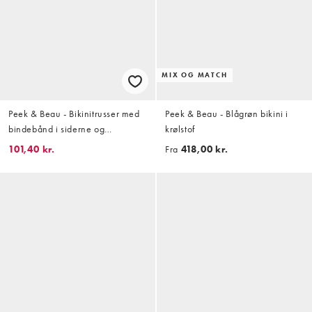
MIX OG MATCH
Peek & Beau - Bikinitrusser med
Peek & Beau - Blågrøn bikini i
bindebånd i siderne og
krølstof
flæsekanter i småblomstret print
101,40 kr.
Fra
418,00 kr.