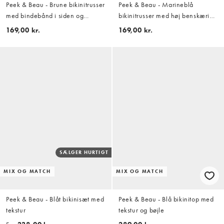
Peek & Beau - Brune bikinitrusser
Peek & Beau - Marineblå
med bindebånd i siden og
bikinitrusser med høj benskæring
polkaprikker
og polkaprikker
169,00 kr.
169,00 kr.
SÆLGER HURTIGT
MIX OG MATCH
MIX OG MATCH
Peek & Beau - Blåt bikinisæt med
Peek & Beau - Blå bikinitop med
tekstur
tekstur og bøjle