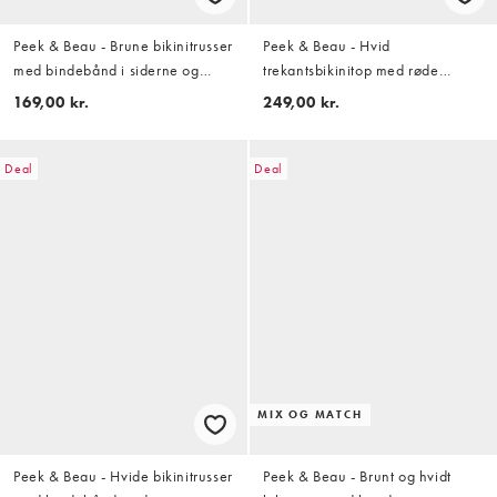
Peek & Beau - Brune bikinitrusser
Peek & Beau - Hvid
med bindebånd i siderne og
trekantsbikinitop med røde
gingham-tern
polkaprikker
169,00 kr.
249,00 kr.
Deal
Deal
MIX OG MATCH
Peek & Beau - Hvide bikinitrusser
Peek & Beau - Brunt og hvidt