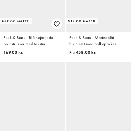
MIX OG MATCH
MIX OG MATCH
Peek & Beau - Blå højtaljede
Peek & Beau - Marineblåt
bikinitrusser med tekstur
bikinisæt med polkaprikker
169,00 kr.
Fra
458,00 kr.