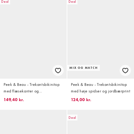
Deal
Deal
MIX OG MATCH
Peek & Beau - Trekantsbikinitop
Peek & Beau - Trekantsbikinitop
med flæsekanter og
med høje spidser og jordbærprint
småblomstret print
149,40 kr.
124,00 kr.
Deal