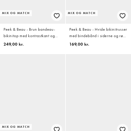
MIX OG MATCH
MIX OG MATCH
Peek & Beau - Brun bandeau-
Peek & Beau - Hvide bikinitrusser
bikinitop med kontrastkant og
med bindebånd i siderne og rødt
hvide polkaprikker
blomstermønster samt
249,00 kr.
169,00 kr.
sløjfedetalje
MIX OG MATCH