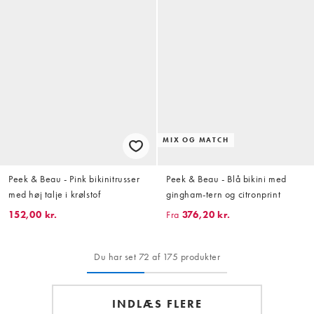
MIX OG MATCH
Peek & Beau - Pink bikinitrusser
Peek & Beau - Blå bikini med
med høj talje i krølstof
gingham-tern og citronprint
152,00 kr.
Fra
376,20 kr.
Du har set 72 af 175 produkter
INDLÆS FLERE