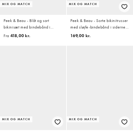
MIX OG MATCH
MIX OG MATCH
Peek & Beau - Blåt og sort
Peek & Beau - Sorte bikinitrusser
bikinisæt med bindebånd i
med sløjfe-bindebånd i siderne
siderne og polkaprikker
og blå polkaprikker
Fra
418,00 kr.
169,00 kr.
MIX OG MATCH
MIX OG MATCH