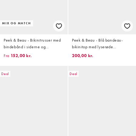
MIX OG MATCH
Peek & Beau - Bikinitrusser med
Peek & Beau - Blå bandeau-
bindebånd i siderne og
bikinitop med lyserøde
jordbærprint
kontrasterende polkaprikker
Fra
152,00 kr.
200,00 kr.
Deal
Deal