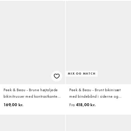
MIX OG MATCH
Peek & Beau - Brune højtaljede
Peek & Beau - Brunt bikinisæt
bikinitrusser med kontrastkanter
med bindebånd i siderne og
og hvide polkaprikker
gingham-tern
169,00 kr.
Fra
418,00 kr.