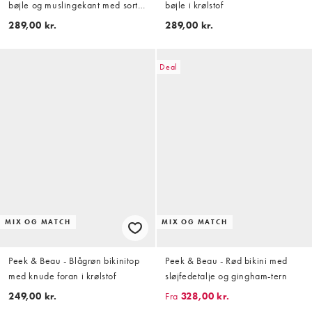
bøjle og muslingekant med sorte
bøjle i krølstof
og hvide gingham-tern
289,00 kr.
289,00 kr.
Deal
MIX OG MATCH
MIX OG MATCH
Peek & Beau - Blågrøn bikinitop
Peek & Beau - Rød bikini med
med knude foran i krølstof
sløjfedetalje og gingham-tern
249,00 kr.
Fra
328,00 kr.