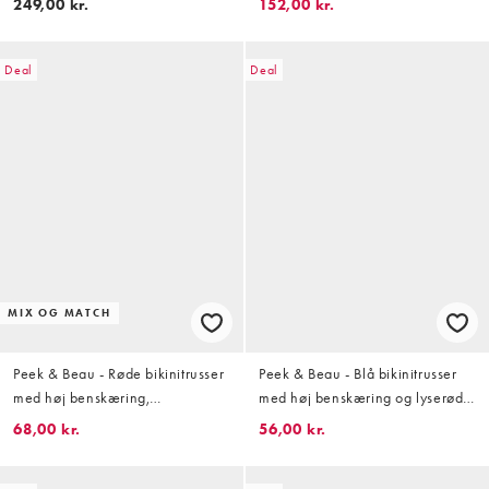
249,00 kr.
152,00 kr.
Deal
Deal
MIX OG MATCH
Peek & Beau - Røde bikinitrusser
Peek & Beau - Blå bikinitrusser
med høj benskæring,
med høj benskæring og lyserøde
sløjfedetalje og gingham-tern
kontrasterende polkaprikker
68,00 kr.
56,00 kr.