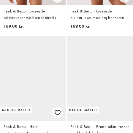
Peek & Beau - Lyserøde
Peek & Beau - Lyserøde
bikinitrusser med bindebånd i
bikinitrusser med høj benskæring
siderne og kontrastfarvede
og kontrasterende polkaprikker
169,00 kr.
169,00 kr.
polkaprikker
MIX OG MATCH
MIX OG MATCH
Peek & Beau - Hvid
Peek & Beau - Brune bikinitrusser
trekantsbikinitop med rødt
med bindebånd i siderne og