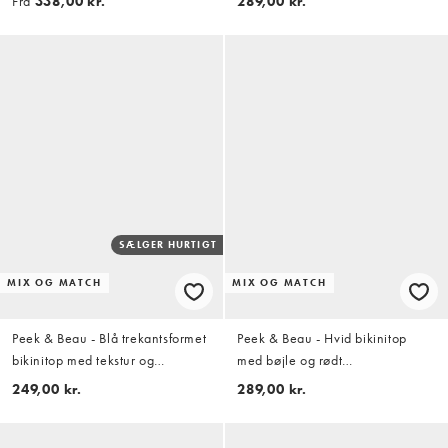
Fra
338,00 kr.
289,00 kr.
SÆLGER HURTIGT
MIX OG MATCH
MIX OG MATCH
Peek & Beau - Blå trekantsformet
Peek & Beau - Hvid bikinitop
bikinitop med tekstur og
med bøjle og rødt
bølgekant
blomstermønster med
249,00 kr.
289,00 kr.
sløjfedetalje