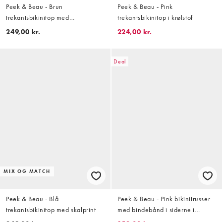
Peek & Beau - Brun
Peek & Beau - Pink
trekantsbikinitop med
trekantsbikinitop i krølstof
polkaprikker
249,00 kr.
224,00 kr.
Deal
MIX OG MATCH
Peek & Beau - Blå
Peek & Beau - Pink bikinitrusser
trekantsbikinitop med skalprint
med bindebånd i siderne i
krølstof