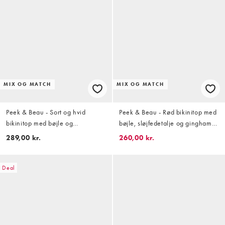
MIX OG MATCH
MIX OG MATCH
Peek & Beau - Sort og hvid
Peek & Beau - Rød bikinitop med
bikinitop med bøjle og
bøjle, sløjfedetalje og gingham-
pyntedetaljer og polkaprikker
tern
289,00 kr.
260,00 kr.
Deal