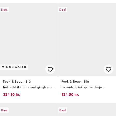
Deal
Deal
MIX OG MATCH
Peek & Beau - Blå
Peek & Beau - Blå
trekantsbikinitop med gingham-
trekantsbikinitop med høje
tern og citronprint
spidser og pink kanter
224,10 kr.
124,50 kr.
Deal
Deal