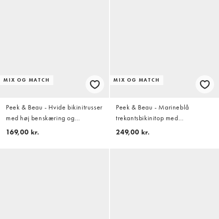
MIX OG MATCH
MIX OG MATCH
Peek & Beau - Hvide bikinitrusser
Peek & Beau - Marineblå
med høj benskæring og
trekantsbikinitop med
blomstermønster samt
polkaprikker
169,00 kr.
249,00 kr.
sløjfedetalje