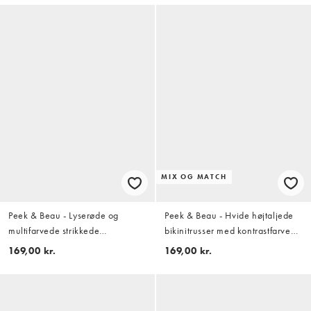
MIX OG MATCH
Peek & Beau - Lyserøde og
Peek & Beau - Hvide højtaljede
multifarvede strikkede
bikinitrusser med kontrastfarvede
bikinitrusser med høj benskæring
bølgekanter
169,00 kr.
169,00 kr.
og chevron-mønster