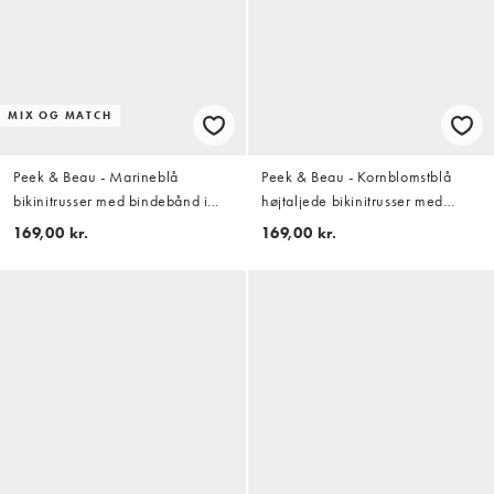
MIX OG MATCH
Peek & Beau - Marineblå
Peek & Beau - Kornblomstblå
bikinitrusser med bindebånd i
højtaljede bikinitrusser med
siderne og polkaprikker
tekstur og muslingekant
169,00 kr.
169,00 kr.