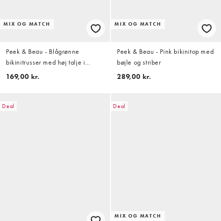
MIX OG MATCH
MIX OG MATCH
Peek & Beau - Blågrønne
Peek & Beau - Pink bikinitop med
bikinitrusser med høj talje i
bøjle og striber
krølstof
169,00 kr.
289,00 kr.
Deal
Deal
MIX OG MATCH