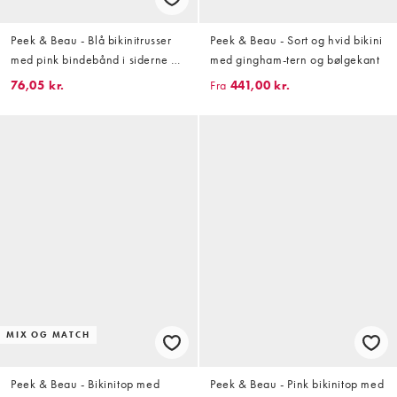
Peek & Beau - Blå bikinitrusser
Peek & Beau - Sort og hvid bikini
med pink bindebånd i siderne og
med gingham-tern og bølgekant
striber
76,05 kr.
Fra
441,00 kr.
MIX OG MATCH
Peek & Beau - Bikinitop med
Peek & Beau - Pink bikinitop med