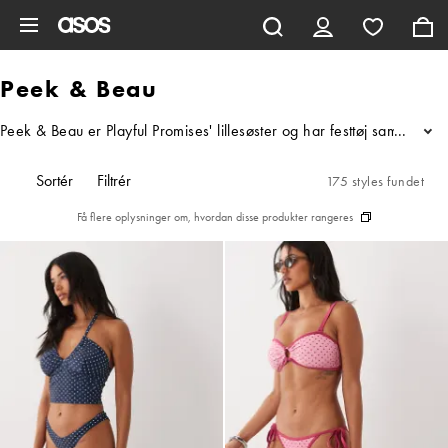
Gå til hovedindhold
Peek & Beau
Peek & Beau er Playful Promises' lillesøster og har festtøj samt bad
...
Sortér
Filtrér
175 styles fundet
Få flere oplysninger om, hvordan disse produkter rangeres