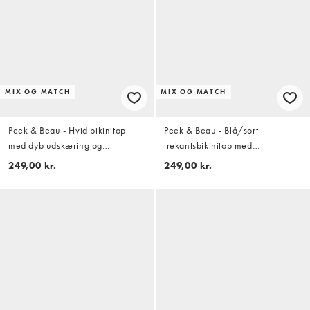
MIX OG MATCH
MIX OG MATCH
Peek & Beau - Hvid bikinitop
Peek & Beau - Blå/sort
med dyb udskæring og
trekantsbikinitop med
kontrastfarvede bølgekanter
polkaprikker og sløjfedetalje
249,00 kr.
249,00 kr.