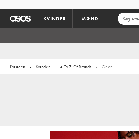
Gå til hovedindhold
KVINDER
MÆND
Forsiden
›
Kvinder
›
A To Z Of Brands
›
Orion