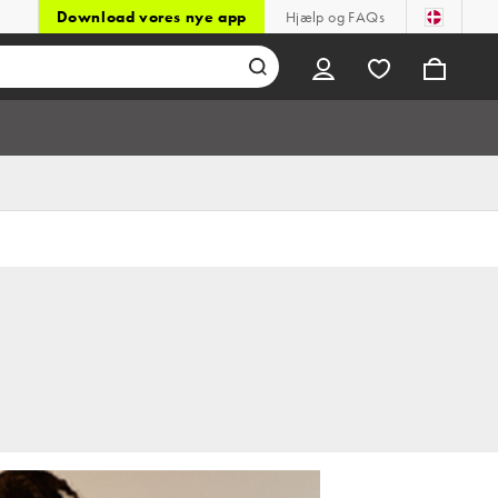
Download vores nye app
Hjælp og FAQs