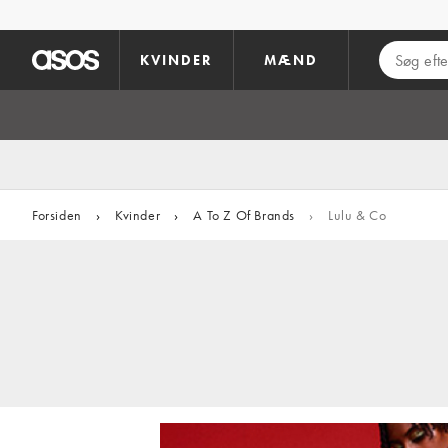
Gå til hovedindhold
KVINDER
MÆND
Forsiden
›
Kvinder
›
A To Z Of Brands
›
Lulu & Co