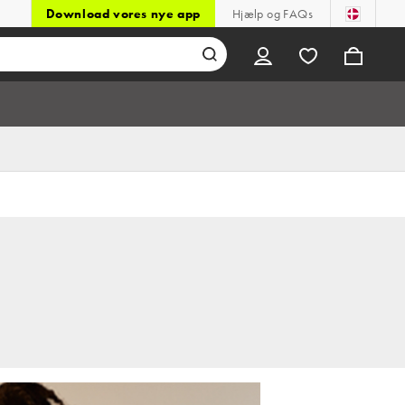
Download vores nye app
Hjælp og FAQs