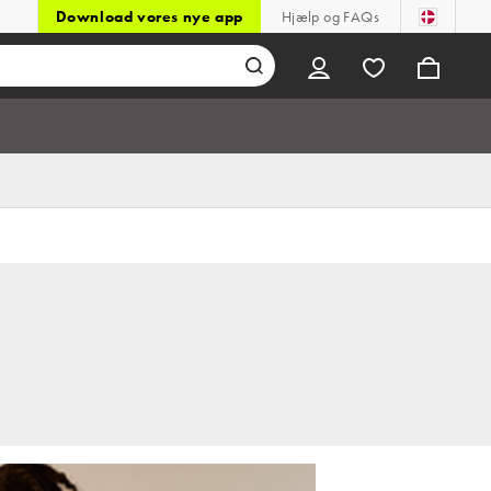
Download vores nye app
Hjælp og FAQs