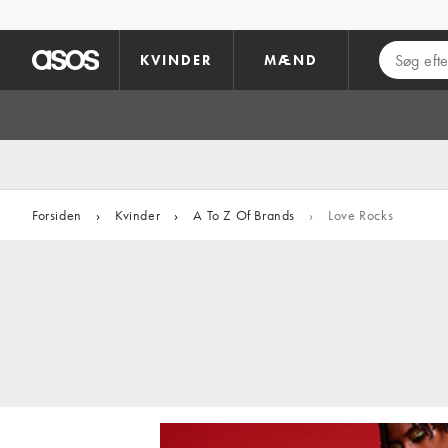
Gå til hovedindhold
KVINDER
MÆND
Forsiden
›
Kvinder
›
A To Z Of Brands
›
Love Rocks