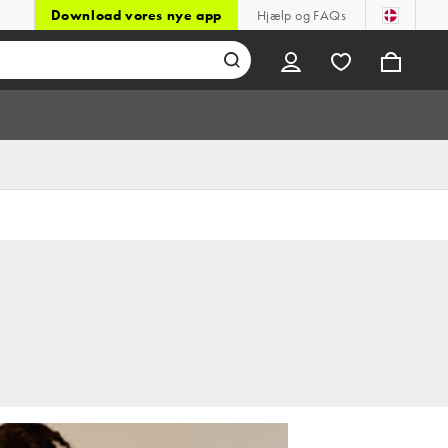
Download vores nye app
Hjælp og FAQs