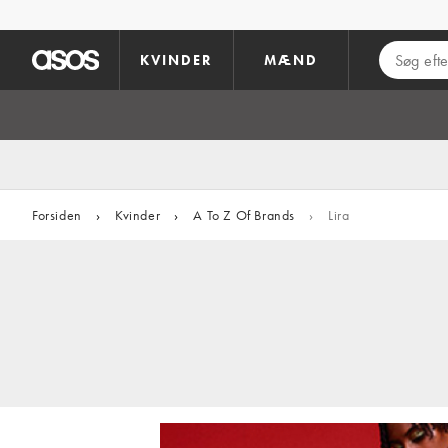
Gå til hovedindhold
KVINDER
MÆND
Forsiden
›
Kvinder
›
A To Z Of Brands
›
Lira