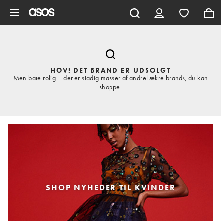
Gå til hovedindhold
HOV! DET BRAND ER UDSOLGT
Men bare rolig – der er stadig masser af andre lækre brands, du kan
shoppe.
SHOP NYHEDER TIL KVINDER