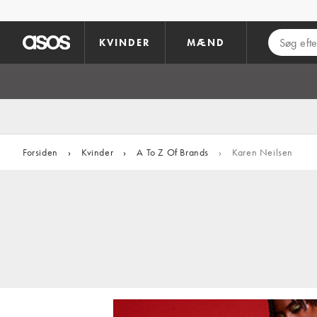
Gå til hovedindhold
KVINDER
MÆND
Forsiden
›
Kvinder
›
A To Z Of Brands
›
Karen Neilsen