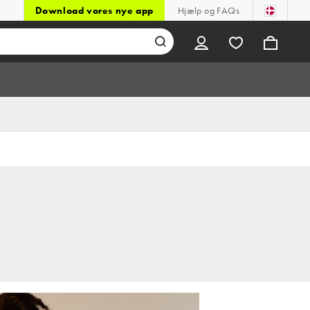
Download vores nye app
Hjælp og FAQs