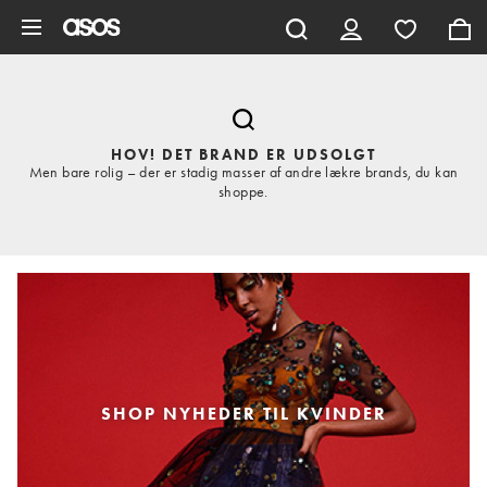
Gå til hovedindhold
HOV! DET BRAND ER UDSOLGT
Men bare rolig – der er stadig masser af andre lækre brands, du kan
shoppe.
SHOP NYHEDER TIL KVINDER