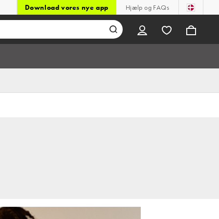
Download vores nye app
Hjælp og FAQs