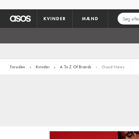
Gå til hovedindhold
KVINDER
MÆND
Forsiden
›
Kvinder
›
A To Z Of Brands
›
Good News