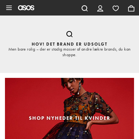
Gå til hovedindhold
HOV! DET BRAND ER UDSOLGT
Men bare rolig – der er stadig masser af andre lækre brands, du kan
shoppe.
SHOP NYHEDER TIL KVINDER