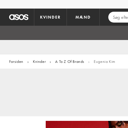
Gå til hovedindhold
KVINDER
MÆND
Forsiden
›
Kvinder
›
A To Z Of Brands
›
Eugenia Kim