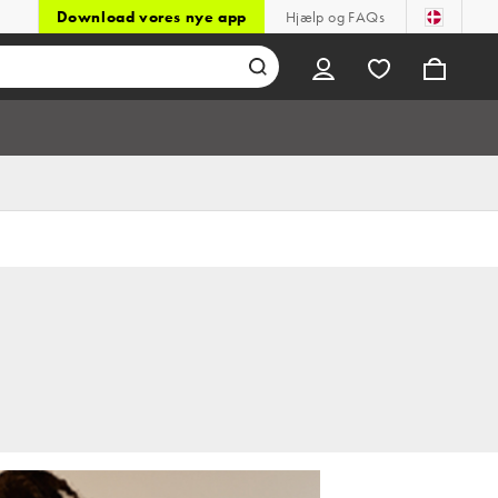
Download vores nye app
Hjælp og FAQs