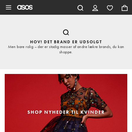
Gå til hovedindhold
HOV! DET BRAND ER UDSOLGT
Men bare rolig – der er stadig masser af andre lækre brands, du kan
shoppe.
SHOP NYHEDER TIL KVINDER