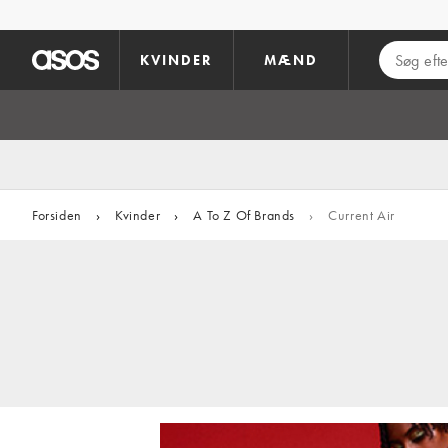
Gå til hovedindhold
KVINDER
MÆND
Forsiden
›
Kvinder
›
A To Z Of Brands
›
Current Air