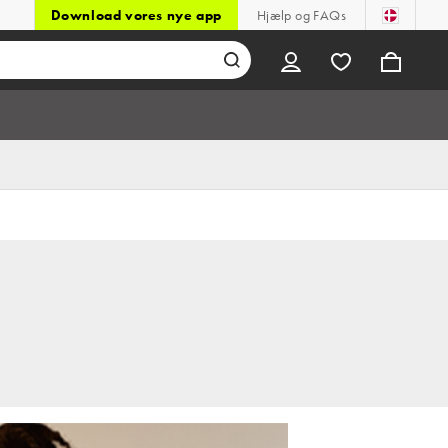
Download vores nye app
Hjælp og FAQs