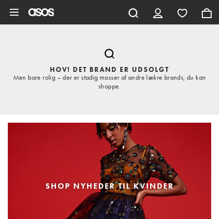
Gå til hovedindhold
HOV! DET BRAND ER UDSOLGT
Men bare rolig – der er stadig masser af andre lækre brands, du kan
shoppe.
SHOP NYHEDER TIL KVINDER