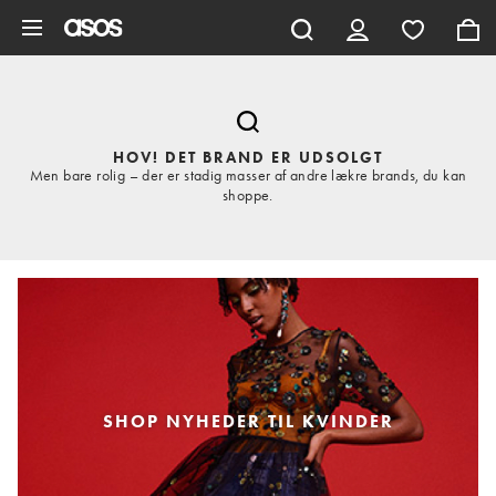
Gå til hovedindhold
HOV! DET BRAND ER UDSOLGT
Men bare rolig – der er stadig masser af andre lækre brands, du kan
shoppe.
SHOP NYHEDER TIL KVINDER