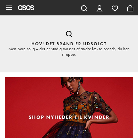
Gå til hovedindhold
HOV! DET BRAND ER UDSOLGT
Men bare rolig – der er stadig masser af andre lækre brands, du kan
shoppe.
SHOP NYHEDER TIL KVINDER