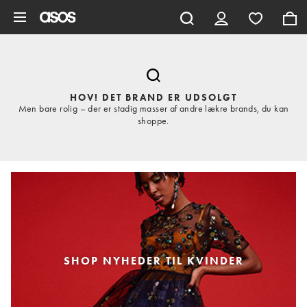
Gå til hovedindhold
HOV! DET BRAND ER UDSOLGT
Men bare rolig – der er stadig masser af andre lækre brands, du kan
shoppe.
SHOP NYHEDER TIL KVINDER