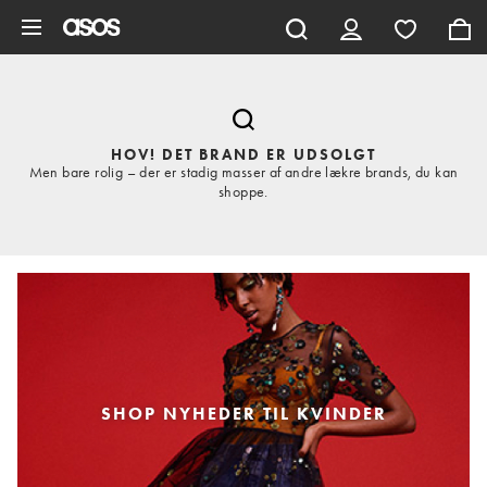
Gå til hovedindhold
HOV! DET BRAND ER UDSOLGT
Men bare rolig – der er stadig masser af andre lækre brands, du kan
shoppe.
SHOP NYHEDER TIL KVINDER