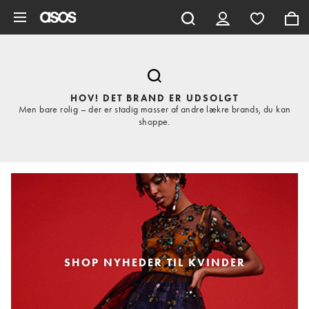
Gå til hovedindhold
HOV! DET BRAND ER UDSOLGT
Men bare rolig – der er stadig masser af andre lækre brands, du kan
shoppe.
SHOP NYHEDER TIL KVINDER