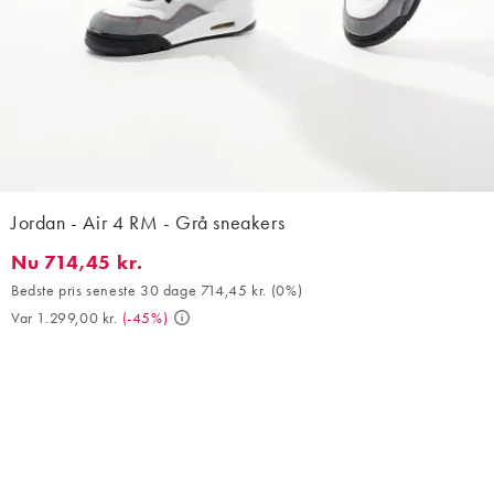
Jordan - Air 4 RM - Grå sneakers
Nu 714,45 kr.
Nu 714,45 kr.. Bedste pris seneste 30 dage 714,45 kr. (0%). Var 
Bedste pris seneste 30 dage 714,45 kr.
(
0%
)
Var 1.299,00 kr.
(
-45%
)