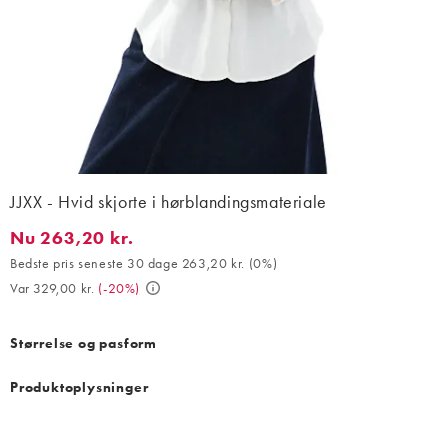
JJXX - Hvid skjorte i hørblandingsmateriale
Nu 263,20 kr.
Nu 263,20 kr.. Bedste pris seneste 30 dage 263,20 kr. (0%). Var
Bedste pris seneste 30 dage 263,20 kr.
(
0%
)
Var 329,00 kr.
(
-20%
)
Størrelse og pasform
Produktoplysninger