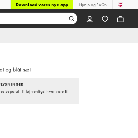
Download vores nye app
Hjælp og FAQs
et og blåt sæt
LYSNINGER
s separat. Tilføj venligst hver vare til