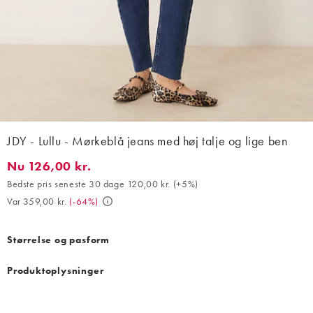
JDY - Lullu - Mørkeblå jeans med høj talje og lige ben
Nu 126,00 kr.
Nu 126,00 kr.. Bedste pris seneste 30 dage 120,00 kr. (+5%). Va
Bedste pris seneste 30 dage 120,00 kr.
(
+5%
)
Var 359,00 kr.
(
-64%
)
Størrelse og pasform
Produktoplysninger