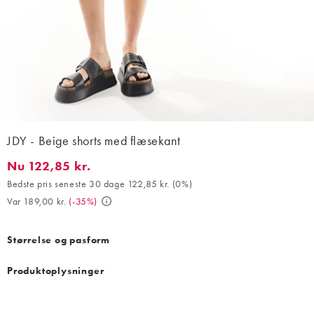
JDY - Beige shorts med flæsekant
Nu 122,85 kr.
Nu 122,85 kr.. Bedste pris seneste 30 dage 122,85 kr. (0%). Var 
Bedste pris seneste 30 dage 122,85 kr.
(
0%
)
Var 189,00 kr.
(
-35%
)
Størrelse og pasform
Produktoplysninger