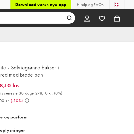
Download vores nye app
Hjælp og FAQs
ite - Salviegrønne bukser i
rred med brede ben
8,10 kr.
0 kr.. Bedste pris seneste 30 dage 278,10 kr. (0%). Var 309,00 kr.
ris seneste 30 dage 278,10 kr.
(
0%
)
00 kr.
(
-10%
)
se og pasform
oplysninger