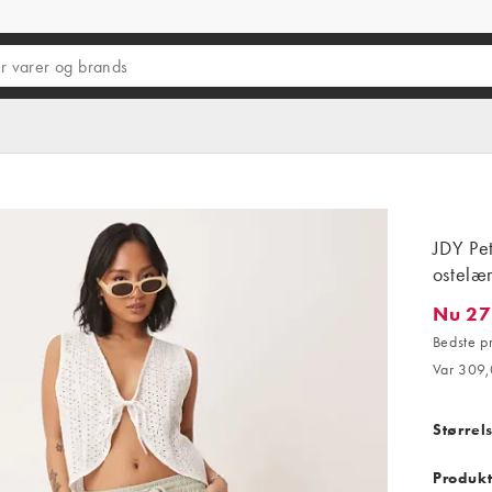
JDY Pet
ostelæ
Nu 27
Nu 278,1
Bedste p
Var 309,
Størrel
Produkt