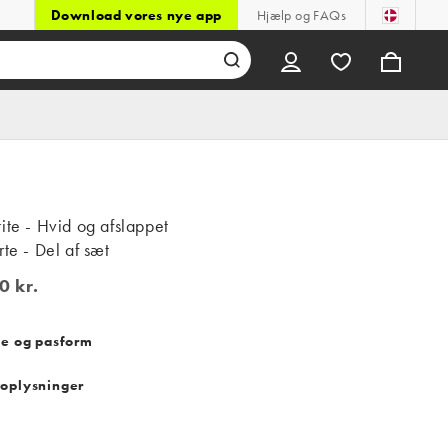
Download vores nye app
Hjælp og FAQs
ite - Hvid og afslappet
rte - Del af sæt
0 kr.
kr.
se og pasform
oplysninger