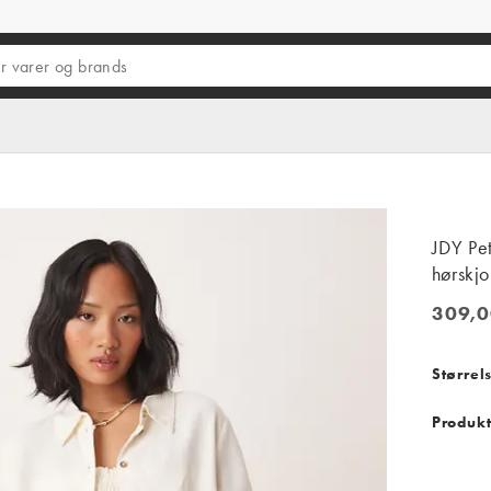
JDY Pet
hørskjo
309,0
309,00 
Størrel
Produkt