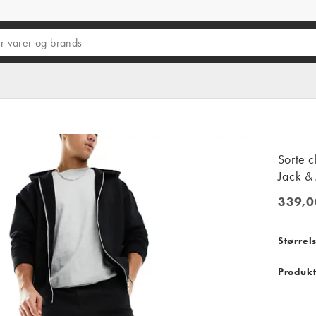
Sorte c
Jack & 
339,0
339,00 
Størrel
Produkt