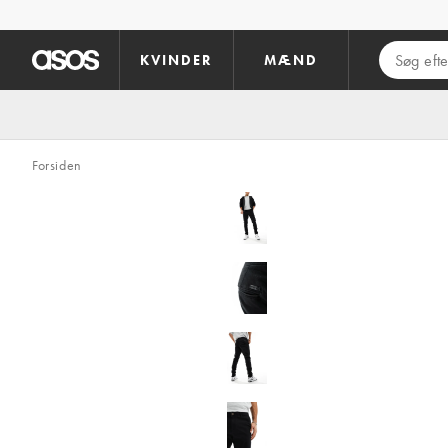
Gå til hovedindhold
KVINDER
MÆND
Forsiden