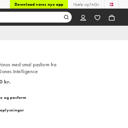
Download vores nye app
Hjælp og FAQs
hinos med smal pasform fra
Jones Intelligence
0 kr.
kr.
se og pasform
oplysninger