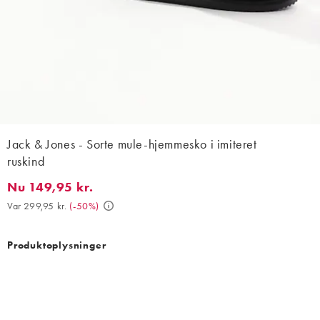
Jack & Jones - Sorte mule-hjemmesko i imiteret
ruskind
Nu 149,95 kr.
Nu 149,95 kr.. Var 299,95 kr.. (-50%)
Var 299,95 kr.
(
-50%
)
Produktoplysninger