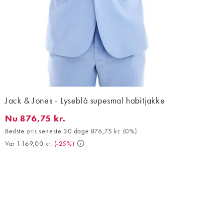
Jack & Jones - Lyseblå supesmal habitjakke
Nu 876,75 kr.
Nu 876,75 kr.. Bedste pris seneste 30 dage 876,75 kr. (0%). Var 
Bedste pris seneste 30 dage 876,75 kr.
(
0%
)
Var 1.169,00 kr.
(
-25%
)