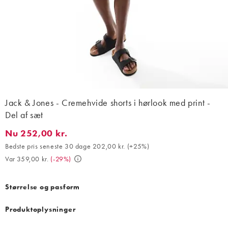
Jack & Jones - Cremehvide shorts i hørlook med print -
Del af sæt
Nu 252,00 kr.
Nu 252,00 kr.. Bedste pris seneste 30 dage 202,00 kr. (+25%). V
Bedste pris seneste 30 dage 202,00 kr.
(
+25%
)
Var 359,00 kr.
(
-29%
)
Størrelse og pasform
Produktoplysninger