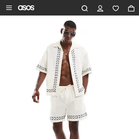
Gå til hovedindhold