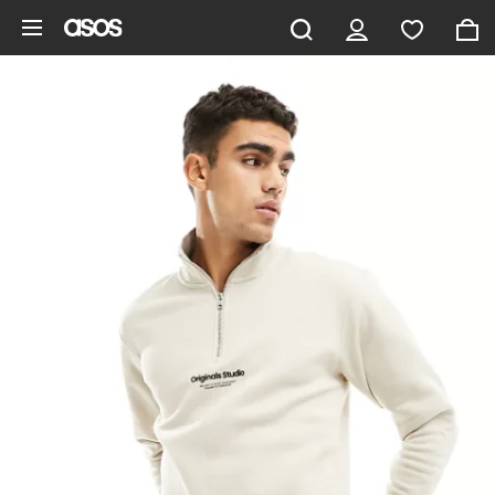
Gå til hovedindhold