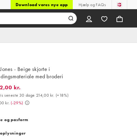
Download vores nye app
Hjælp og FAQs
Jones - Beige skjorte i
ndingsmateriale med broderi
2,00 kr.
00 kr.. Bedste pris seneste 30 dage 214,00 kr. (+18%). Var 359,00 
ris seneste 30 dage 214,00 kr.
(
+18%
)
00 kr.
(
-29%
)
se og pasform
oplysninger