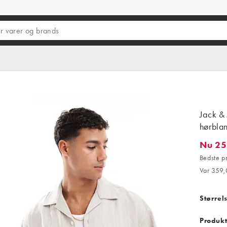
Jack & 
hørbla
Nu 25
Nu 252,
Bedste p
Var 359,
Størrel
Produkt