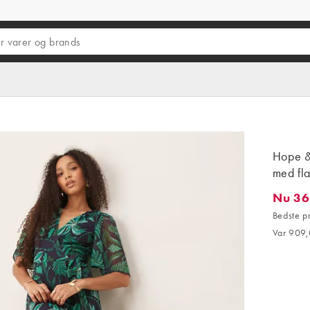
Hope & 
med fl
Nu 36
Nu 363,
Bedste p
Var 909,