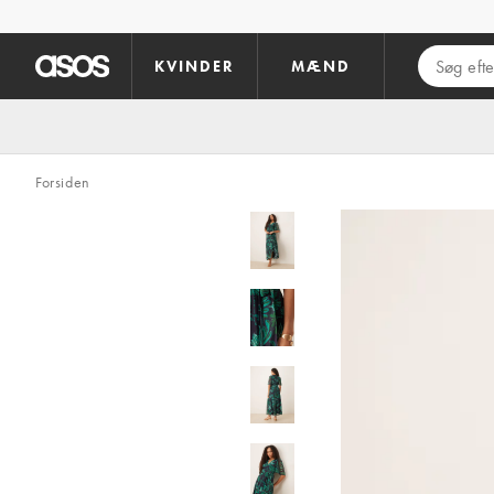
Gå til hovedindhold
KVINDER
MÆND
Forsiden