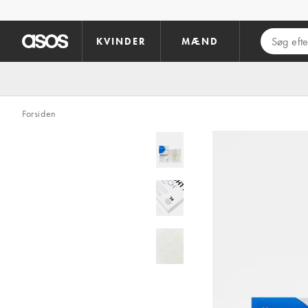
Gå til hovedindhold
KVINDER
MÆND
Forsiden