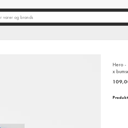
Hero - 
x bums
109,0
109,00 
Produkt