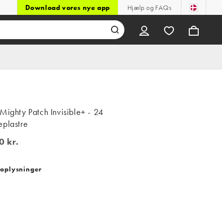
Download vores nye app
Hjælp og FAQs
Mighty Patch Invisible+ - 24
eplastre
0 kr.
kr.
oplysninger