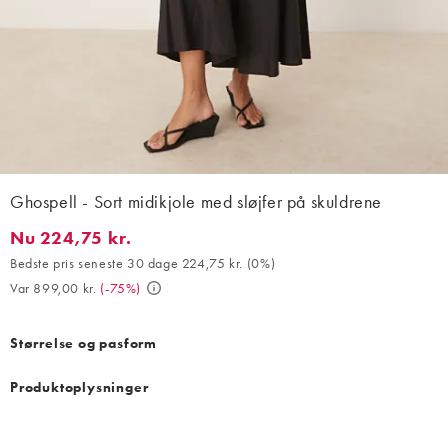
Ghospell - Sort midikjole med sløjfer på skuldrene
Nu 224,75 kr.
Nu 224,75 kr.. Bedste pris seneste 30 dage 224,75 kr. (0%). Var 
Bedste pris seneste 30 dage 224,75 kr.
(
0%
)
Var 899,00 kr.
(
-75%
)
Størrelse og pasform
Produktoplysninger