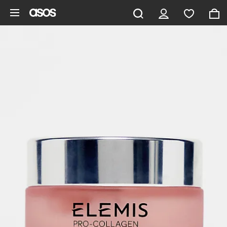
Gå til hovedindhold