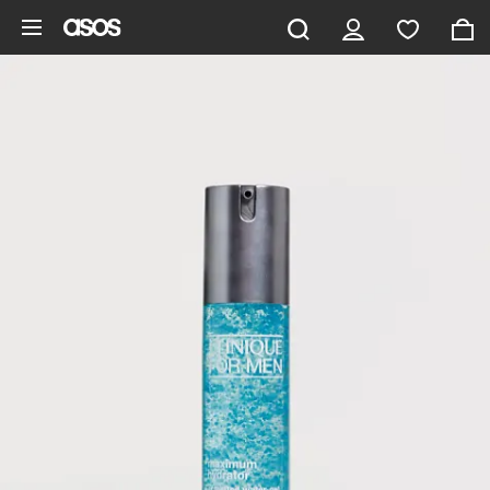
Gå til hovedindhold