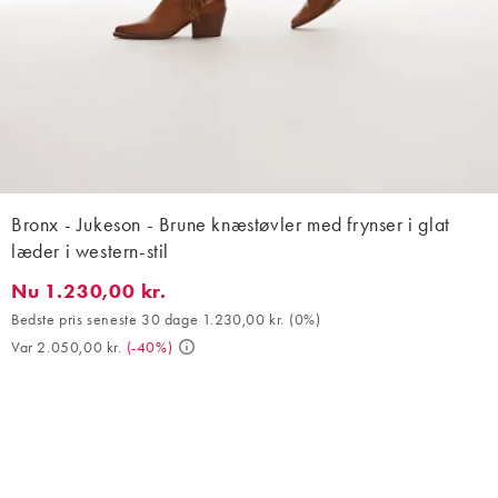
Bronx - Jukeson - Brune knæstøvler med frynser i glat
læder i western-stil
Nu 1.230,00 kr.
Nu 1.230,00 kr.. Bedste pris seneste 30 dage 1.230,00 kr. (0%).
Bedste pris seneste 30 dage 1.230,00 kr.
(
0%
)
Var 2.050,00 kr.
(
-40%
)