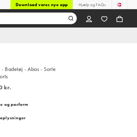
Download vores nye app
Hjælp og FAQs
 Badetøj - Abas - Sorte
orts
0 kr.
kr.
se og pasform
oplysninger