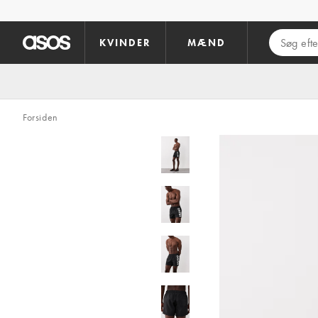
Gå til hovedindhold
KVINDER
MÆND
Forsiden