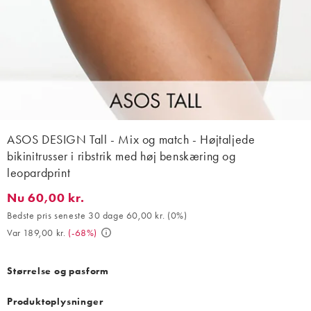
ASOS DESIGN Tall - Mix og match - Højtaljede
bikinitrusser i ribstrik med høj benskæring og
leopardprint
Nu 60,00 kr.
Nu 60,00 kr.. Bedste pris seneste 30 dage 60,00 kr. (0%). Var 18
Bedste pris seneste 30 dage 60,00 kr.
(
0%
)
Var 189,00 kr.
(
-68%
)
Størrelse og pasform
Produktoplysninger