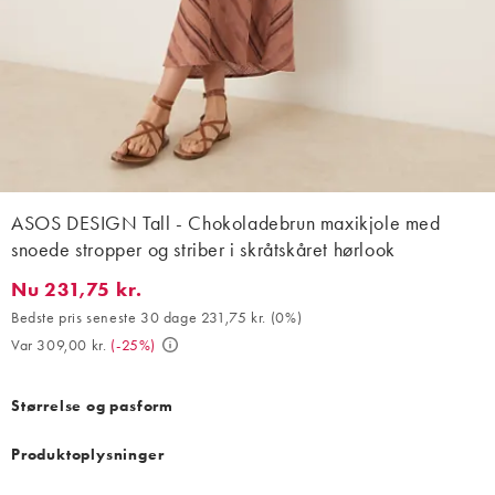
ASOS DESIGN Tall - Chokoladebrun maxikjole med
snoede stropper og striber i skråtskåret hørlook
Nu 231,75 kr.
Nu 231,75 kr.. Bedste pris seneste 30 dage 231,75 kr. (0%). Var 
Bedste pris seneste 30 dage 231,75 kr.
(
0%
)
Var 309,00 kr.
(
-25%
)
Størrelse og pasform
Produktoplysninger