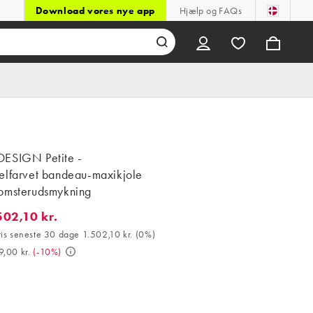
Download vores nye app
Hjælp og FAQs
ESIGN Petite -
elfarvet bandeau-maxikjole
omsterudsmykning
502,10 kr.
2,10 kr.. Bedste pris seneste 30 dage 1.502,10 kr. (0%). Var 1.669,
ris seneste 30 dage 1.502,10 kr.
(
0%
)
9,00 kr.
(
-10%
)