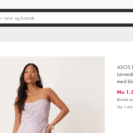
ASOS D
Lavend
med bl
Nu 1.
Nu 1.50
Bedste p
Var 1.66