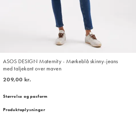
ASOS DESIGN Maternity - Mørkeblå skinny-jeans
med taljekant over maven
209,00 kr.
209,00 kr.
Størrelse og pasform
Produktoplysninger