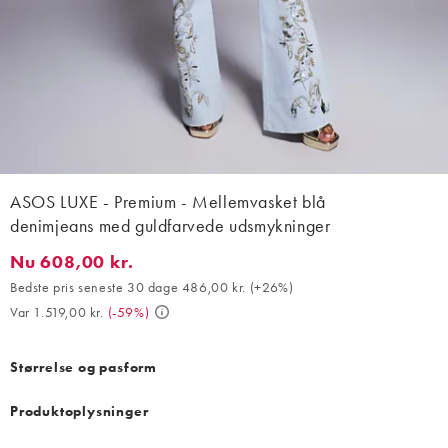
ASOS LUXE - Premium - Mellemvasket blå
denimjeans med guldfarvede udsmykninger
Nu 608,00 kr.
Nu 608,00 kr.. Bedste pris seneste 30 dage 486,00 kr. (+26%). V
Bedste pris seneste 30 dage 486,00 kr.
(
+26%
)
Var 1.519,00 kr.
(
-59%
)
Størrelse og pasform
Produktoplysninger